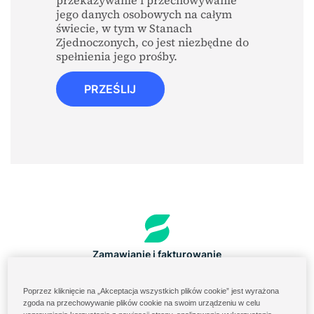
jego danych osobowych na całym
świecie, w tym w Stanach
Zjednoczonych, co jest niezbędne do
spełnienia jego prośby.
PRZEŚLIJ
Zamawianie i fakturowanie
Portal składników w USA
Poprzez kliknięcie na „Akceptacja wszystkich plików cookie” jest wyrażona
Logowanie do chmury Solenis
zgoda na przechowywanie plików cookie na swoim urządzeniu w celu