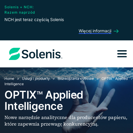
Solenis + NCH:
Razem naprzód
NCH jest teraz częścią Solenis
Więcej informacji
Home
Usługi i produkty
Rozwiązania cyfrowe
OPTIX
Applied
TM
Intelligence
OPTIX
Applied
TM
Intelligence
Nowe narzędzie analityczne dla producentów papieru,
które zapewnia przewagę konkurencyjną.