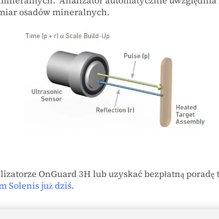
 mineralnych. Analizator automatycznie uwzględnia
omiar osadów mineralnych.
nalizatorze OnGuard 3H lub uzyskać bezpłatną poradę
m Solenis już dziś
.