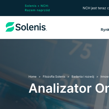
Solenis + NCH:
NCH jest teraz c
Razem naprzód
Ryn
Home
Filozofia Solenis
Badania i rozwój
Innow
Analizator 