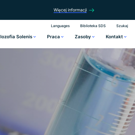
Więcej informacji
Languages
Biblioteka SDS
Szukaj
ilozofia Solenis
Praca
Zasoby
Kontakt