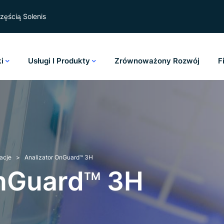
zęścią Solenis
ki
Usługi I Produkty
Zrównoważony Rozwój
F
acje
Analizator OnGuard
3H
TM
OnGuard
3H
TM