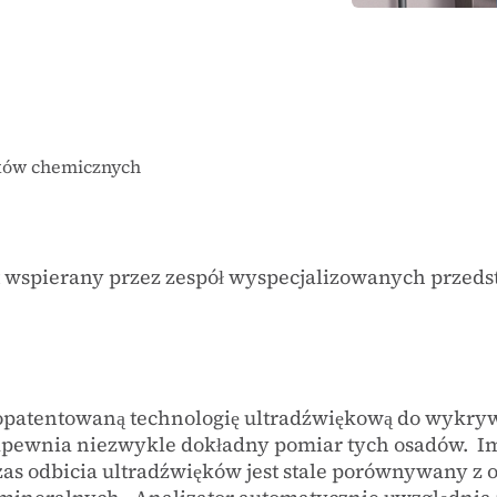
ków chemicznych
st wspierany przez zespół wyspecjalizowanych przeds
opatentowaną technologię ultradźwiękową do wykry
zapewnia niezwykle dokładny pomiar tych osadów. Im
zas odbicia ultradźwięków jest stale porównywany z