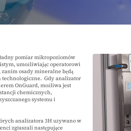
kładny pomiar mikropoziomów
stym, umożliwiając operatorowi
, zanim osady mineralne będą
 technologiczne. Gdy analizator
olerem OnGuard, możliwa jest
stancji chemicznych,
zyszczanego systemu i
órych analizatora 3H używano w
nci zgłaszali następujące