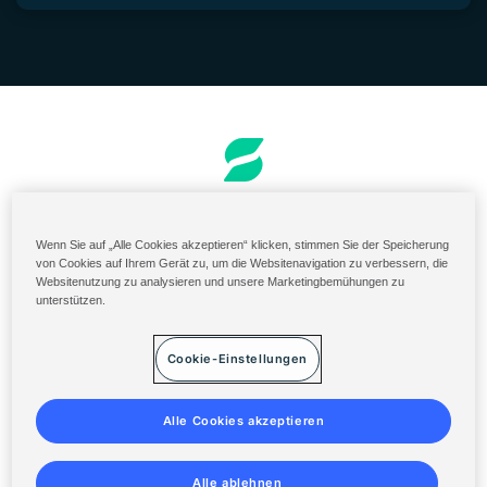
Werden Sie unser Partner
Bestellung und Rechnungsstellung
US-Portal für Inhaltsstoffe
Wenn Sie auf „Alle Cookies akzeptieren“ klicken, stimmen Sie der Speicherung
von Cookies auf Ihrem Gerät zu, um die Websitenavigation zu verbessern, die
Solenis Cloud Login
Websitenutzung zu analysieren und unsere Marketingbemühungen zu
unterstützen.
Diversey ServiceNow
Allgemeine Geschäftsbedingungen
Cookie-Einstellungen
Datenschutzerklärung
Sitemap
Alle Cookies akzeptieren
Alle ablehnen
©
2014-2026 Solenis