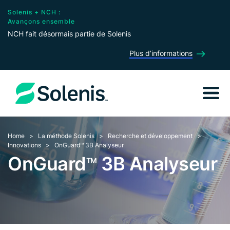
Solenis + NCH :
Avançons ensemble
NCH fait désormais partie de Solenis
Plus d’informations
Home
La méthode Solenis
Recherche et développement
Innovations
OnGuard
3B Analyseur
TM
OnGuard
3B Analyseur
TM