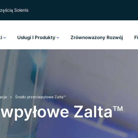
zęścią Solenis
ki
Usługi I Produkty
Zrównoważony Rozwój
F
acje
Środki przeciwpyłowe Zalta
TM
iwpyłowe Zalta
TM