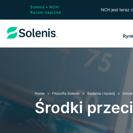
Solenis + NCH:
NCH jest teraz c
Razem naprzód
Ryn
Home
Filozofia Solenis
Badania i rozwój
Innow
Środki przec