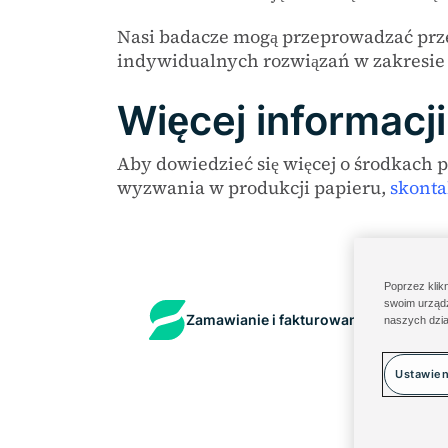
Nasi badacze mogą przeprowadzać prz
indywidualnych rozwiązań w zakresie i
Więcej informacji
Aby dowiedzieć się więcej o środkach 
wyzwania w produkcji papieru,
skontak
Poprzez klik
swoim urządz
Zamawianie i fakturowanie
Portal skł
naszych dzia
Ustawien