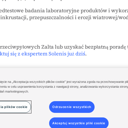
edtestowe badania laboratoryjne produktów i wykor
nkrustacji, przepuszczalności i erozji wiatrowej/wo
przeciwpyłowych Zalta lub uzyskać bezpłatną poradę
tuj się z ekspertem Solenis już dziś
.
nięcie na „Akceptacja wszystkich plików cookie” jest wyrażona zgoda na przechowywanie pl
eniu w celu usprawnienia korzystania z nawigacji strony, analizowania wykorzystania strony
adników w USA
Logowanie do chmury Solenis
Diversey ServiceNow
łań marketingowych.
©
2014-2026 Solenis
ia plików cookie
Odrzucenie wszystkich
Akceptuj wszystkie pliki cookie