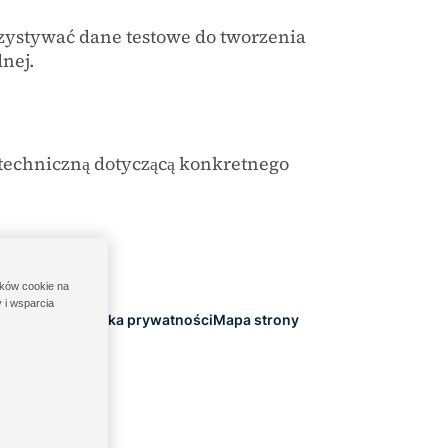
zystywać dane testowe do tworzenia
dnej.
 techniczną dotyczącą konkretnego
ików cookie na
 i wsparcia
Regulamin
Polityka prywatności
Mapa strony