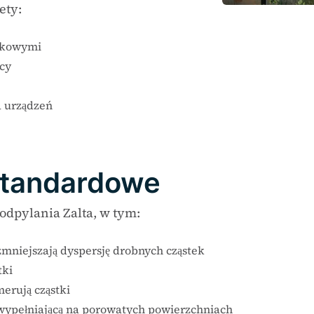
ety:
skowymi
cy
a urządzeń
standardowe
odpylania Zalta, w tym:
zmniejszają dyspersję drobnych cząstek
tki
erują cząstki
 wypełniającą na porowatych powierzchniach