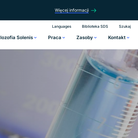
Więcej informacji
Languages
Biblioteka SDS
Szukaj
ilozofia Solenis
Praca
Zasoby
Kontakt