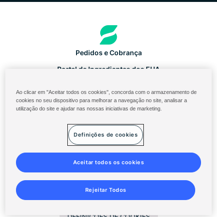
Pedidos e Cobrança
Portal de Ingredientes dos EUA
Login em Solenis Cloud
Ao clicar em "Aceitar todos os cookies", concorda com o armazenamento de
cookies no seu dispositivo para melhorar a navegação no site, analisar a
Diversey ServiceNow
utilização do site e ajudar nas nossas iniciativas de marketing.
Termos e condições
Declaração de privacidade
Definições de cookies
Mapa do site
Aceitar todos os cookies
©
2014-2026 Solenis
Rejeitar Todos
DEFINIÇÕES DE COOKIES