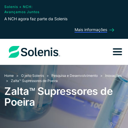
Solenis + NCH:
Avançamos Juntos
A NCH agora faz parte da Solenis
Mais informações
Home
O jeito Solenis
Pesquisa e Desenvolvimento
Inovações
Zalta
Supressores de Poeira
TM
Zalta
Supressores de
TM
Poeira