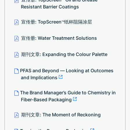
Resistant Barrier Coatings
宣传册: TopScreen
纸杯阻隔涂层
TM
宣传册: Water Treatment Solutions
期刊文章: Expanding the Colour Palette
PFAS and Beyond — Looking at Outcomes
and Implications
The Brand Manager’s Guide to Chemistry in
Fiber-Based Packaging
期刊文章: The Moment of Reckoning