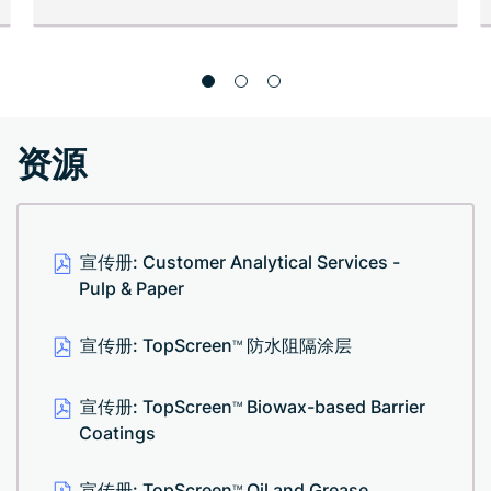
资源
宣传册: Customer Analytical Services -
Pulp & Paper
宣传册: TopScreen
防水阻隔涂层
TM
宣传册: TopScreen
Biowax-based Barrier
TM
Coatings
宣传册: TopScreen
Oil and Grease
TM