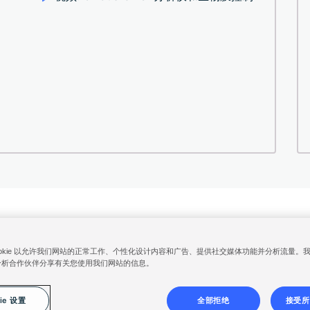
国成分表查询门户网站
索理思云平台登录
泰华施 ServiceNow
网站条款与
ookie 以允许我们网站的正常工作、个性化设计内容和广告、提供社交媒体功能并分析流量。
©
2014-2026 Solenis
分析合作伙伴分享有关您使用我们网站的信息。
ie 设置
全部拒绝
接受所有