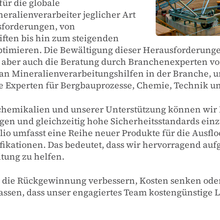
ür die globale
eralienverarbeiter jeglicher Art
sforderungen, von
ften bis hin zum steigenden
timieren. Die Bewältigung dieser Herausforderunge
ber auch die Beratung durch Branchenexperten vor O
an Mineralienverarbeitungshilfen in der Branche, u
 Experten für Bergbauprozesse, Chemie, Technik un
hemikalien und unserer Unterstützung können wir I
gen und gleichzeitig hohe Sicherheitsstandards einz
lio umfasst eine Reihe neuer Produkte für die Ausflo
kationen. Das bedeutet, dass wir hervorragend aufge
tung zu helfen.
er die Rückgewinnung verbessern, Kosten senken od
ssen, dass unser engagiertes Team kostengünstige Lö