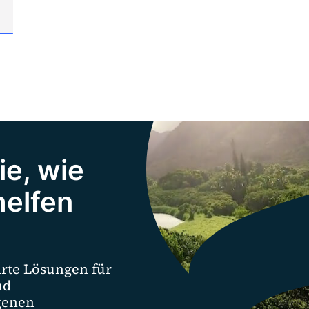
ie, wie
helfen
rte Lösungen für
nd
genen