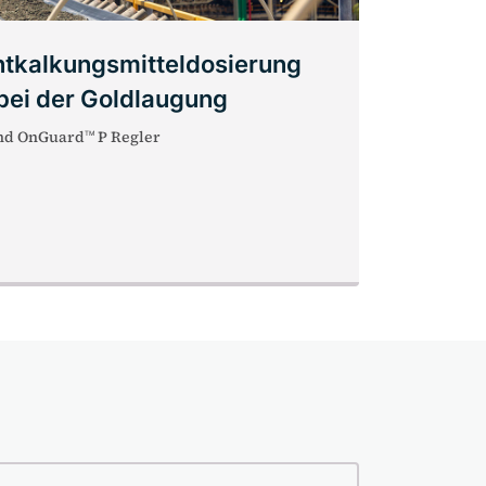
ntkalkungsmitteldosierung
 bei der Goldlaugung
und OnGuard
P Regler
TM