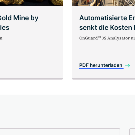
Gold Mine by
Automatisierte E
ies
senkt die Kosten
n
OnGuard
3S Analysator 
TM
PDF herunterladen