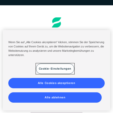
Bestellung und Rechnungsstellung
US-Portal für Inhaltsstoffe
Wenn Sie auf „Alle Cookies akzeptieren“ klicken, stimmen Sie der Speicherung
von Cookies auf Ihrem Gerät zu, um die Websitenavigation zu verbessern, die
Solenis Cloud Login
Websitenutzung zu analysieren und unsere Marketingbemühungen zu
unterstützen.
Diversey ServiceNow
Allgemeine Geschäftsbedingungen
Cookie-Einstellungen
Datenschutzerklärung
Sitemap
Alle Cookies akzeptieren
Alle ablehnen
©
2014-2026 Solenis