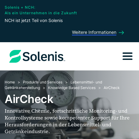
Solenis + NCH:
Als ein Unternehmen in die Zukunft
NCH ist jetzt Teil von Solenis
Weitere Informationen
Home
Produkte und Services
Lebensmittel- und
Getränkeherstellung
Knowledge Based Services
AirCheck
AirCheck
Innovative Chemie, fortschrittliche Monitoring- und
Kontrollsysteme sowie kompetenter Support für Ihre
Herausforderungen in der Lebensmittel- und
Getränkeindustrie.