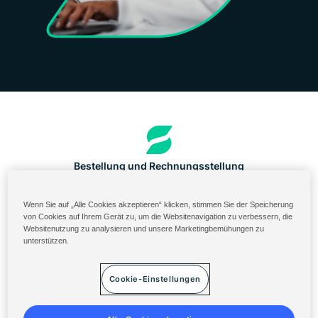
Bestellung und Rechnungsstellung
US-Portal für Inhaltsstoffe
Wenn Sie auf „Alle Cookies akzeptieren“ klicken, stimmen Sie der Speicherung
Solenis Cloud Login
von Cookies auf Ihrem Gerät zu, um die Websitenavigation zu verbessern, die
Websitenutzung zu analysieren und unsere Marketingbemühungen zu
Diversey ServiceNow
unterstützen.
Allgemeine Geschäftsbedingungen
Cookie-Einstellungen
Datenschutzerklärung
Sitemap