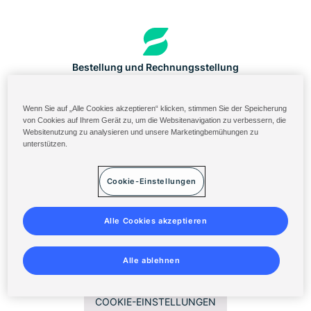
Bestellung und Rechnungsstellung
US-Portal für Inhaltsstoffe
Wenn Sie auf „Alle Cookies akzeptieren“ klicken, stimmen Sie der Speicherung
Solenis Cloud Login
von Cookies auf Ihrem Gerät zu, um die Websitenavigation zu verbessern, die
Websitenutzung zu analysieren und unsere Marketingbemühungen zu
Diversey ServiceNow
unterstützen.
Allgemeine Geschäftsbedingungen
Cookie-Einstellungen
Datenschutzerklärung
Sitemap
Alle Cookies akzeptieren
©
2014-2026 Solenis
Alle ablehnen
COOKIE-EINSTELLUNGEN