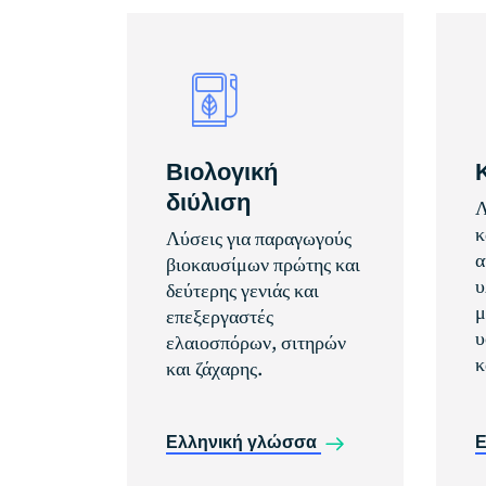
Βιολογική
διύλιση
Λ
κ
Λύσεις για παραγωγούς
α
βιοκαυσίμων πρώτης και
υ
δεύτερης γενιάς και
μ
επεξεργαστές
υ
ελαιοσπόρων, σιτηρών
κ
και ζάχαρης.
Ελληνική γλώσσα
Ε