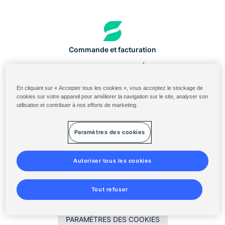
Commande et facturation
Portail des ingrédients aux États-Unis
Identifiant du Cloud Solenis
En cliquant sur « Accepter tous les cookies », vous acceptez le stockage de
cookies sur votre appareil pour améliorer la navigation sur le site, analyser son
Diversey ServiceNow
utilisation et contribuer à nos efforts de marketing.
Conditions générales
Paramètres des cookies
Déclaration de confidentialité
Plan du site
Autoriser tous les cookies
©
2014-2026 Solenis
Tout refuser
PARAMÈTRES DES COOKIES