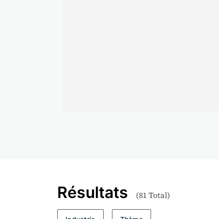
En savoir plus
Résultats
(
81
Total)