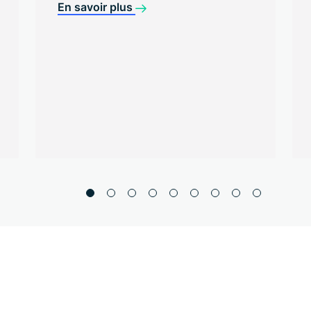
d’huile de maïs, mais également de
réduire les solides dans l’huile, ce qui se
traduit par une huile plus propre et de
meilleure qualité. Les aides à l’extraction
ont notamment permis à de nombreuses
usines d’éthanol de produire jusqu’à 400 %
d’huile de maïs en plus, améliorant ainsi
leur potentiel de rentabilité.
En savoir plus