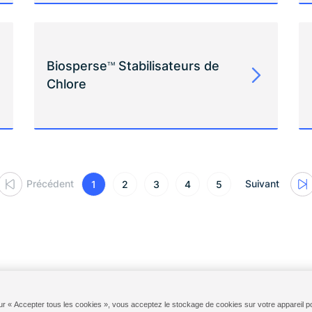
Biosperse
Stabilisateurs de
TM
Chlore
Précédent
Suivant
1
2
3
4
5
x États-Unis
Identifiant du Cloud Solenis
Diversey ServiceNow
Cond
ur « Accepter tous les cookies », vous acceptez le stockage de cookies sur votre appareil po
©
2014-2026 Solenis