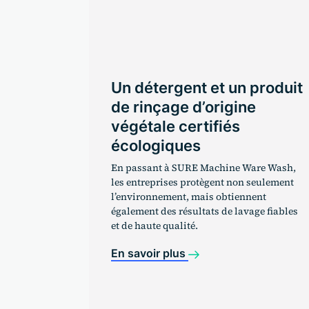
produit
Une innovation
e
révolutionnaire en matière
de lavage mécanique des
ustensiles en plastique
réutilisables
re Wash,
seulement
La combinaison de Suma PolyWash L56R,
ent
un détergent pour lave-vaisselle à usage
ge fiables
intensif, et de Suma PolyDry A9, un agent
de rinçage neutre concentré, forme une
solution complète pour tous les types et
toutes les formes d’ustensiles
réutilisables, quels que soient le niveau de
salissure ou l’odeur.