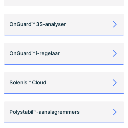
OnGuard
3S-analyser
TM
OnGuard
i-regelaar
TM
Solenis
Cloud
TM
Polystabil
-aanslagremmers
TM