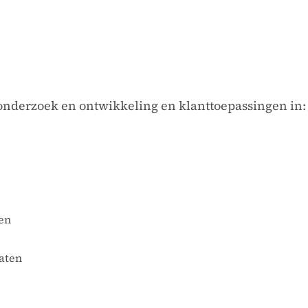
r onderzoek en ontwikkeling en klanttoepassingen in:
ten
taten