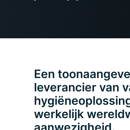
Een toonaangev
leverancier van 
hygiëneoplossin
werkelijk wereld
aanwezigheid.