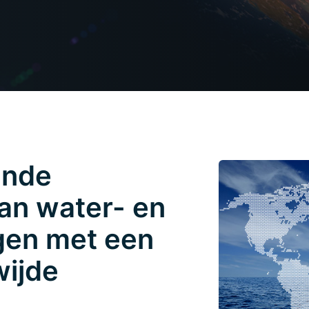
ende
van water- en
gen met een
wijde