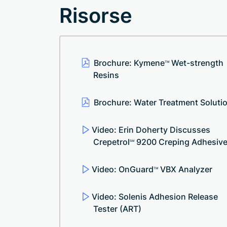
Risorse
Brochure: Kymene
Wet-strength
TM
Resins
Brochure: Water Treatment Soluti
Video: Erin Doherty Discusses
Crepetrol
9200 Creping Adhesiv
SM
Video: OnGuard
VBX Analyzer
TM
Video: Solenis Adhesion Release
Tester (ART)