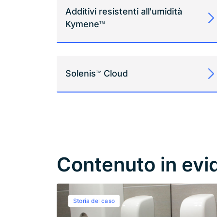
Additivi resistenti all'umidità
Kymene
TM
Solenis
Cloud
TM
Contenuto in evi
Storia del caso