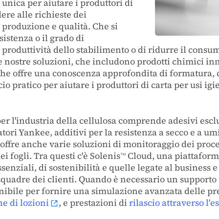
 unica per aiutare i produttori di
ere alle richieste dei
 produzione e qualità. Che si
sistenza o il grado di
 produttività dello stabilimento o di ridurre il consu
e nostre soluzioni, che includono prodotti chimici inn
che offre una conoscenza approfondita di formatura, 
 pratico per aiutare i produttori di carta per usi igi
per l'industria della cellulosa comprende adesivi esclu
tori Yankee, additivi per la resistenza a secco e a um
 offre anche varie soluzioni di monitoraggio dei proces
i fogli. Tra questi c'è Solenis
Cloud, una piattaforma
TM
enziali, di sostenibilità e quelle legate al business e
squadre dei clienti. Quando è necessario un supporto u
nibile per fornire una simulazione avanzata delle pr
e di lozioni
, e prestazioni di
rilascio attraverso l'