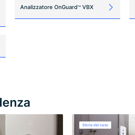
Analizzatore OnGuard
VBX
TM
denza
Storia del caso