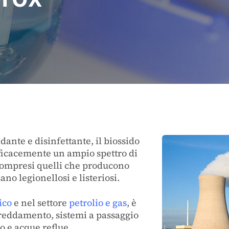
ante e disinfettante, il biossido
fficacemente un ampio spettro di
compresi quelli che producono
ano legionellosi e listeriosi.
ico
e nel settore
petrolio e gas
, è
freddamento, sistemi a passaggio
o e acque reflue.