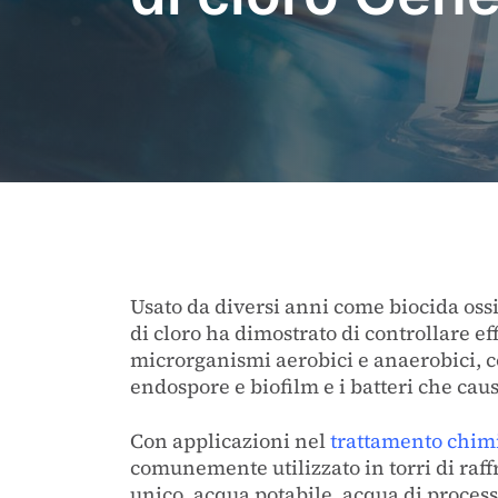
Usato da diversi anni come biocida ossid
di cloro ha dimostrato di controllare e
microrganismi aerobici e anaerobici, 
endospore e biofilm e i batteri che caus
Con applicazioni nel
trattamento chim
comunemente utilizzato in torri di raf
unico, acqua potabile, acqua di process