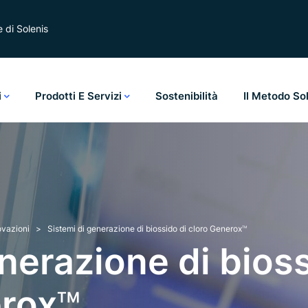
 di Solenis
i
Prodotti E Servizi
Sostenibilità
Il Metodo So
ovazioni
Sistemi di generazione di biossido di cloro Generox
TM
enerazione di bios
erox
TM