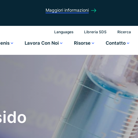
Maggiori informazioni
Languages
Libreria SDS
Ricerca
lenis
Lavora Con Noi
Risorse
Contatto
sido