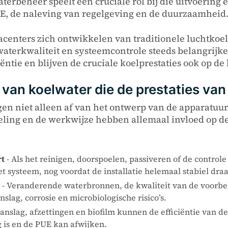
aterbeheer speelt een cruciale rol bij die uitvoerin
E, de naleving van regelgeving en de duurzaamheid
centers zich ontwikkelen van traditionele luchtkoe
aterkwaliteit en systeemcontrole steeds belangrijker
iciëntie en blijven de cruciale koelprestaties ook op 
 van koelwater die de prestaties va
en niet alleen af van het ontwerp van de apparatuur
eling en de werkwijze hebben allemaal invloed op de
rt
- Als het reinigen, doorspoelen, passiveren of de controle
t systeem, nog voordat de installatie helemaal stabiel draa
- Veranderende waterbronnen, de kwaliteit van de voorb
slag, corrosie en microbiologische risico’s.
aanslag, afzettingen en biofilm kunnen de efficiëntie van
is en de PUE kan afwijken.