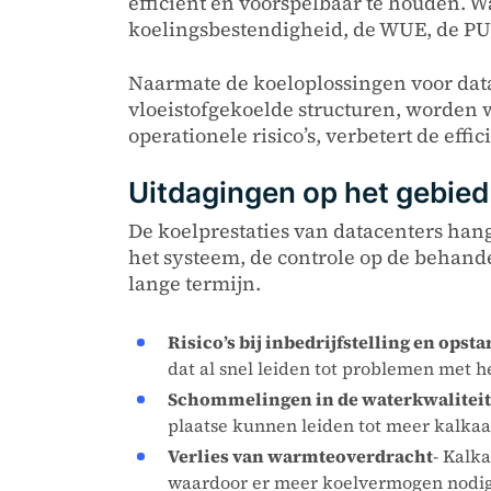
efficiënt en voorspelbaar te houden. W
koelingsbestendigheid, de WUE, de PU
Naarmate de koeloplossingen voor data
vloeistofgekoelde structuren, worden w
operationele risico’s, verbetert de eff
Uitdagingen op het gebied
De koelprestaties van datacenters hang
het systeem, de controle op de behand
lange termijn.
Risico’s bij inbedrijfstelling en opsta
dat al snel leiden tot problemen met he
Schommelingen in de waterkwaliteit
plaatse kunnen leiden tot meer kalkaan
Verlies van warmteoverdracht
- Kalk
waardoor er meer koelvermogen nodig 