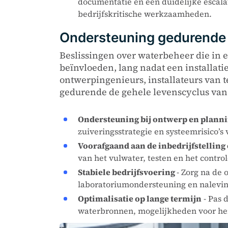
documentatie en een duidelijke escalat
bedrijfskritische werkzaamheden.
Ondersteuning gedurende 
Beslissingen over waterbeheer die in 
beïnvloeden, lang nadat een installati
ontwerpingenieurs, installateurs van t
gedurende de gehele levenscyclus van 
Ondersteuning bij ontwerp en plann
zuiveringsstrategie en systeemrisico’s
Voorafgaand aan de inbedrijfstelling
van het vulwater, testen en het contr
Stabiele bedrijfsvoering
- Zorg na de
laboratoriumondersteuning en nalevi
Optimalisatie op lange termijn
- Pas 
waterbronnen, mogelijkheden voor her