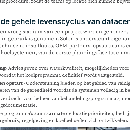
ieprocedure, zodat de teams op locatie zich kunnen blijven 
de gehele levenscyclus van datacen
een vroeg stadium van een project worden genomen, 
e in gebruik is genomen. Solenis ondersteunt eigena
echnische installaties, OEM-partners, opstartteams en
koelsystemen, van de eerste planningsfase tot en met
ing
- Advies geven over waterkwaliteit, mogelijkheden voor
 voordat het koelprogramma definitief wordt vastgesteld.
 en opstart
- Ondersteuning bieden op het gebied van reinig
oleren van de gereedheid voordat de systemen volledig in 
 overdracht voor beheer van behandelingsprogramma’s, moni
ngsdocumentatie.
de programma’s aan naarmate de locatieprioriteiten, bedr
gebruik, regelgeving en koelbehoeften zich ontwikkelen.