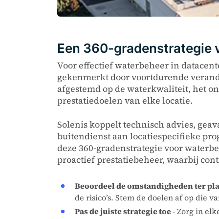
Een 360-gradenstrategie v
Voor effectief waterbeheer in datacen
gekenmerkt door voortdurende verander
afgestemd op de waterkwaliteit, het on
prestatiedoelen van elke locatie.
Solenis koppelt technisch advies, ge
buitendienst aan locatiespecifieke pr
deze 360-gradenstrategie voor waterb
proactief prestatiebeheer, waarbij con
Beoordeel de omstandigheden ter pl
de risico’s. Stem de doelen af op die 
Pas de juiste strategie toe
- Zorg in el