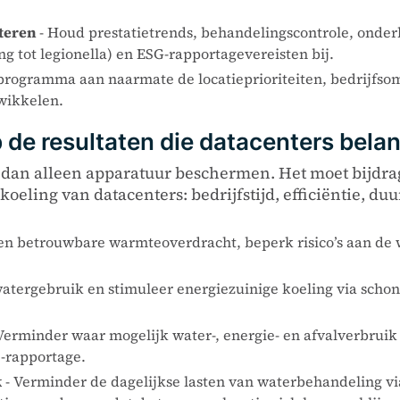
teren
- Houd prestatietrends, behandelingscontrole, onde
g tot legionella) en ESG-rapportagevereisten bij.
 programma aan naarmate de locatieprioriteiten, bedrijf
wikkelen.
de resultaten die datacenters belan
dan alleen apparatuur beschermen. Het moet bijdrag
koeling van datacenters: bedrijfstijd, efficiëntie, d
een betrouwbare warmteoverdracht, beperk risico’s aan de 
watergebruik en stimuleer energiezuinige koeling via scho
Verminder waar mogelijk water-, energie- en afvalverbruik 
 -rapportage.
k
- Verminder de dagelijkse lasten van waterbehandeling vi