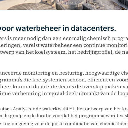
oor waterbeheer in datacenters.
ters is meer nodig dan een eenmalig chemisch progr
ingen, vereist waterbeheer een continue monitoring
twerp van het koelsysteem, het bedrijfsprofiel, de n
avanceerde monitoring en besturing, hoogwaardige 
ogramma’s die koelsystemen schoon, efficiënt en vo
eheer kunnen datacenterteams de overstap maken va
tinue verbetering integraal deel uitmaakt van de loo
aatse
- Analyseer de waterkwaliteit, het ontwerp van het k
van de groep en de locatie voordat het programma wordt vas
ke koelomgeving voor de juiste combinatie van chemicaliën,