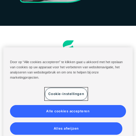
Bestellen en Factureren
Door op “Alle cookies accepteren” te klikken gaat u akkoord met het opslaan
van cookies op uw apparaat voor het verbeteren van websitenavigatie, het
U.S. Ingredients Portal
analyseren van websitegebruik en om ons te helpen bij onze
marketingprojecten.
Solenis cloud-login
Diversey ServiceNow
Cookie-instellingen
Algemene Voorwaarden
Privacyverklaring
Alle cookies accepteren
Sitemap
Alles afwijzen