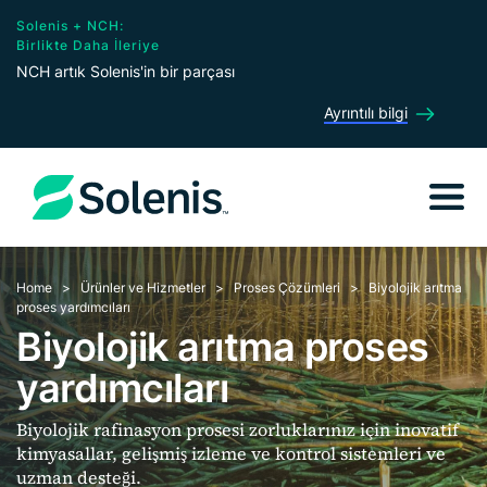
Solenis + NCH:
Birlikte Daha İleriye
NCH artık Solenis'in bir parçası
Ayrıntılı bilgi
Home
Ürünler ve Hizmetler
Proses Çözümleri
Biyolojik arıtma
proses yardımcıları
Biyolojik arıtma proses
yardımcıları
Biyolojik rafinasyon prosesi zorluklarınız için inovatif
kimyasallar, gelişmiş izleme ve kontrol sistemleri ve
uzman desteği.