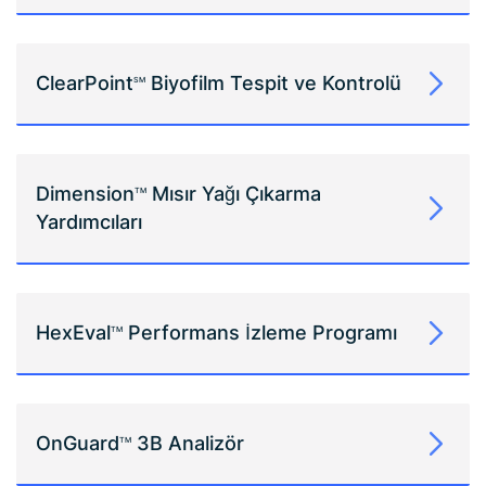
ClearPoint
Biyofilm Tespit ve Kontrolü
SM
Dimension
Mısır Yağı Çıkarma
TM
Yardımcıları
HexEval
Performans İzleme Programı
TM
OnGuard
3B Analizör
TM