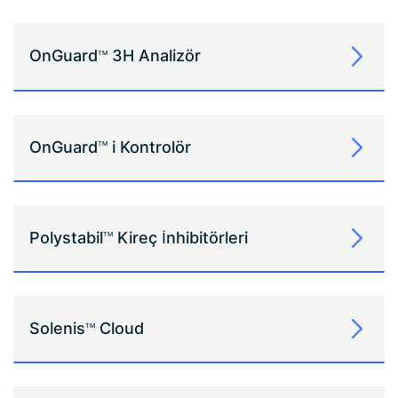
OnGuard
3H Analizör
TM
OnGuard
i Kontrolör
TM
Polystabil
Kireç İnhibitörleri
TM
Solenis
Cloud
TM