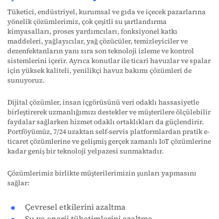
Tüketici, endüstriyel, kurumsal ve gıda ve içecek pazarlarına
yönelik çözümlerimiz, çok çeşitli su şartlandırma
kimyasalları, proses yardımcıları, fonksiyonel katkı
maddeleri, yağlayıcılar, yağ çözücüler, temizleyiciler ve
dezenfektanların yanı sıra son teknoloji izleme ve kontrol
sistemlerini içerir. Ayrıca konutlar ile ticari havuzlar ve spalar
için yüksek kaliteli, yenilikçi havuz bakımı çözümleri de
sunuyoruz.
Dijital çözümler, insan içgörüsünü veri odaklı hassasiyetle
birleştirerek uzmanlığımızı destekler ve müşterilere ölçülebilir
faydalar sağlarken hizmet odaklı ortaklıkları da güçlendirir.
Portföyümüz, 7/24 uzaktan self-servis platformlardan pratik e-
ticaret çözümlerine ve gelişmiş gerçek zamanlı IoT çözümlerine
kadar geniş bir teknoloji yelpazesi sunmaktadır.
Çözümlerimiz birlikte müşterilerimizin şunları yapmasını
sağlar:
Çevresel etkilerini azaltma
Su ve enerji tüketimlerini azaltma