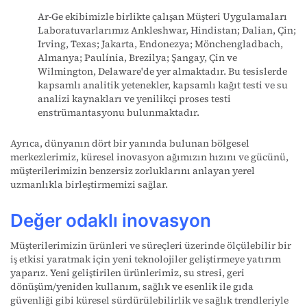
Ar-Ge ekibimizle
birlikte
çalışan
Müşteri Uygulamaları
Laboratuvarlarımız
Ankleshwar
, Hindistan; Dalian, Çin;
Irving, Texas; Jakarta, Endonezya; Mönchengladbach,
Almanya;
Paulínia
, Brezilya; Şangay, Çin ve
Wilmington,
Delaware
'de yer almaktadır.
Bu tesislerde
kapsamlı analitik yetenekler, kapsamlı kağıt testi ve su
analizi kaynakları ve yenilikçi proses testi
enstrümantasyonu bulunmaktadır.
Ayrıca, dünyanın dört bir yanında bulunan bölgesel
merkezlerimiz, küresel inovasyon ağımızın hızını ve gücünü,
müşterilerimizin benzersiz zorluklarını anlayan yerel
uzmanlıkla birleştirmemizi sağlar.
Değer odaklı inovasyon
Müşterilerimizin ürünleri ve süreçleri üzerinde ölçülebilir bir
iş etkisi yaratmak için yeni teknolojiler geliştirmeye yatırım
yaparız. Yeni geliştirilen ürünlerimiz, su stresi, geri
dönüşüm/yeniden kullanım, sağlık ve esenlik ile gıda
güvenliği gibi küresel sürdürülebilirlik ve sağlık trendleriyle