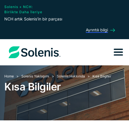
Solenis + NCH:
Birlikte Daha İleriye
NCH artık Solenis'in bir parçası
Ayrıntılı bilgi
Home
Solenis Yaklaşımı
Solenis Hakkında
Kısa Bilgiler
Kısa Bilgiler