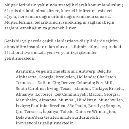
Müşterilerimizin yakınında stratejik olarak konumlandırılmış
62 tesis de dahil olmak üzere, küresel bir üretim tesisleri
ağıyla, her zaman doğru ürünü doğru zamanda sunarız.
Müşterilerimiz, tedarik zinciri sürekliliğini sağlamak için
sağlam, esnek ağımıza güvenebilirler.
Geniş bir yelpazede çeşitli alanlarda ve disiplinlerde eğitim
almış bilim insanlarından oluşan ekibimiz, dünya çapındaki
24 laboratuvarımızda yeni ve yenilikçi çözümler
geliştirmektedir.
Araştırma ve geliştirme ekibimiz
Antwerp, Belçika;
Alpharetta, Georgia; Breukelen, Hollanda; Charlston,
Tennessee; Dalian, Çin; Denver, Colorado; Fort Mill,
South Carolina; Irving, Texas; İstanbul, Türkiye; Krefeld,
Almanya;
Lovosice
, Çek Cumhuriyeti; Macon, Georgia;
Mannheim, Almanya; Mumbai, Hindistan;
Münchwilen
,
İsviçre;
Paulínia
, Brezilya; São Paolo, Brezilya; Şangay,
Çin; Terrassa, İspanya; Toledo, Ohio; ve Wilmington,
Delaware'deki tesislerimizde sürdürülebilir
inovasyonlar geliştirmektedir.