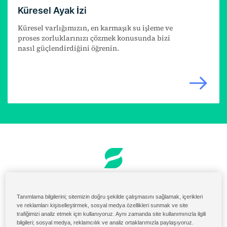
Küresel Ayak İzi
Küresel varlığımızın, en karmaşık su işleme ve
proses zorluklarınızı çözmek konusunda bizi
nasıl güçlendirdiğini öğrenin.
Sipariş ve Faturalama
ABD Malzeme Portalı
Tanımlama bilgilerini; sitemizin doğru şekilde çalışmasını sağlamak, içerikleri
ve reklamları kişiselleştirmek, sosyal medya özellikleri sunmak ve site
Solenis Cloud Girişi
trafiğimizi analiz etmek için kullanıyoruz. Aynı zamanda site kullanımınızla ilgili
bilgileri; sosyal medya, reklamcılık ve analiz ortaklarımızla paylaşıyoruz.