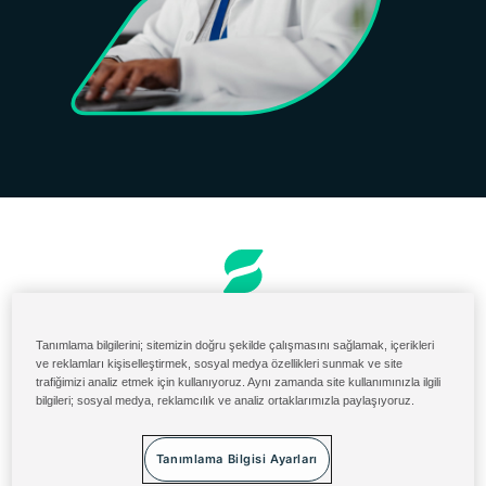
Sipariş ve Faturalama
Tanımlama bilgilerini; sitemizin doğru şekilde çalışmasını sağlamak, içerikleri
ABD Malzeme Portalı
ve reklamları kişiselleştirmek, sosyal medya özellikleri sunmak ve site
trafiğimizi analiz etmek için kullanıyoruz. Aynı zamanda site kullanımınızla ilgili
Solenis Cloud Girişi
bilgileri; sosyal medya, reklamcılık ve analiz ortaklarımızla paylaşıyoruz.
Diversey ServiceNow
Şartlar ve Koşullar
Tanımlama Bilgisi Ayarları