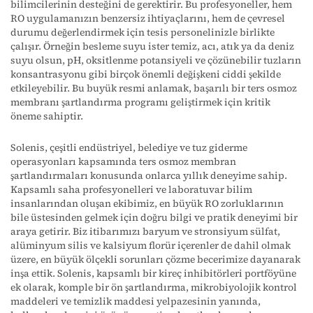
bilimcilerinin desteğini de gerektirir. Bu profesyoneller, hem
RO uygulamanızın benzersiz ihtiyaçlarını, hem de çevresel
durumu değerlendirmek için tesis personelinizle birlikte
çalışır. Örneğin besleme suyu ister temiz, acı, atık ya da deniz
suyu olsun, pH, oksitlenme potansiyeli ve çözünebilir tuzların
konsantrasyonu gibi birçok önemli değişkeni ciddi şekilde
etkileyebilir. Bu buyük resmi anlamak, başarılı bir ters osmoz
membranı şartlandırma programı geliştirmek için kritik
öneme sahiptir.
Solenis, çeşitli endüstriyel, belediye ve tuz giderme
operasyonları kapsamında ters osmoz membran
şartlandırmaları konusunda onlarca yıllık deneyime sahip.
Kapsamlı saha profesyonelleri ve laboratuvar bilim
insanlarından oluşan ekibimiz, en büyük RO zorluklarının
bile üstesinden gelmek için doğru bilgi ve pratik deneyimi bir
araya getirir. Biz itibarımızı baryum ve stronsiyum sülfat,
alüminyum silis ve kalsiyum florür içerenler de dahil olmak
üzere, en büyük ölçekli sorunları çözme becerimize dayanarak
inşa ettik. Solenis, kapsamlı bir kireç inhibitörleri portföyüne
ek olarak, komple bir ön şartlandırma, mikrobiyolojik kontrol
maddeleri ve temizlik maddesi yelpazesinin yanında,