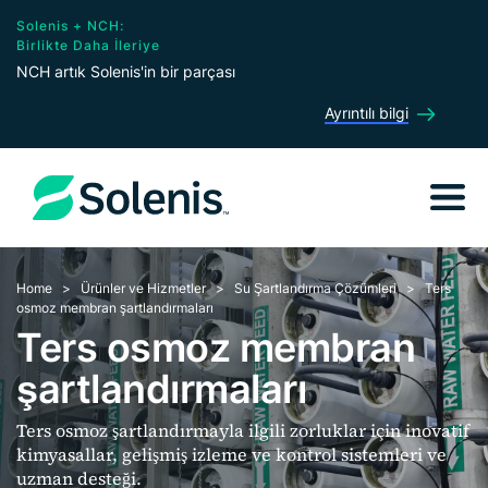
Solenis + NCH:
Birlikte Daha İleriye
NCH artık Solenis'in bir parçası
Ayrıntılı bilgi
Home
Ürünler ve Hizmetler
Su Şartlandırma Çözümleri
Ters
osmoz membran şartlandırmaları
Ters osmoz membran
şartlandırmaları
Ters osmoz şartlandırmayla ilgili zorluklar için inovatif
kimyasallar, gelişmiş izleme ve kontrol sistemleri ve
uzman desteği.