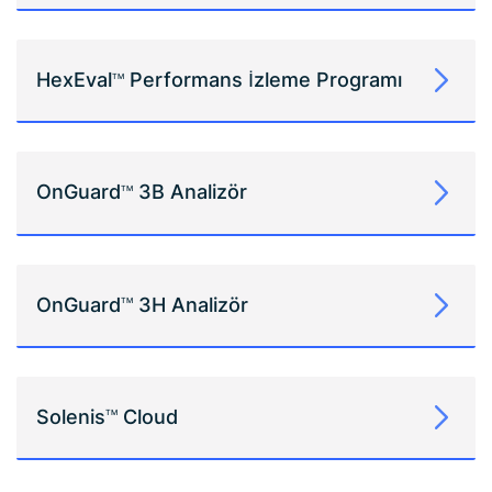
HexEval
Performans İzleme Programı
TM
OnGuard
3B Analizör
TM
OnGuard
3H Analizör
TM
Solenis
Cloud
TM