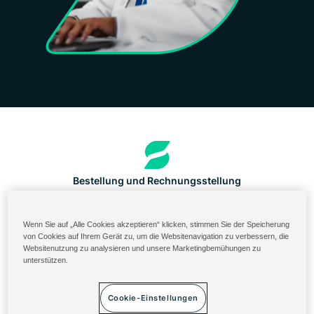
Bestellung und Rechnungsstellung
US-Portal für Inhaltsstoffe
Wenn Sie auf „Alle Cookies akzeptieren“ klicken, stimmen Sie der Speicherung
Solenis Cloud Login
von Cookies auf Ihrem Gerät zu, um die Websitenavigation zu verbessern, die
Websitenutzung zu analysieren und unsere Marketingbemühungen zu
Diversey ServiceNow
unterstützen.
Allgemeine Geschäftsbedingungen
Cookie-Einstellungen
Datenschutzerklärung