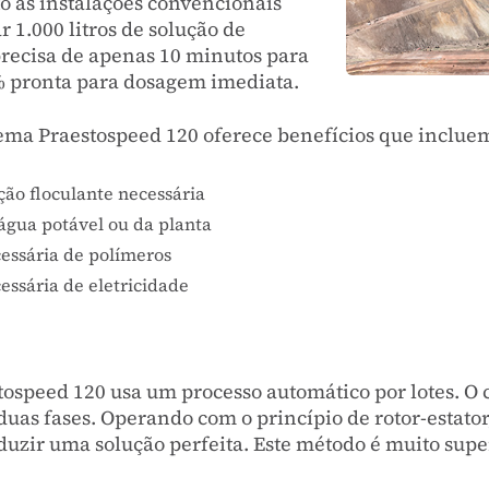
 as instalações convencionais
 1.000 litros de solução de
precisa de apenas 10 minutos para
% pronta para dosagem imediata.
tema Praestospeed 120 oferece benefícios que inclue
ão floculante necessária
água potável ou da planta
essária de polímeros
ssária de eletricidade
ospeed 120 usa um processo automático por lotes. O 
uas fases. Operando com o princípio de rotor-estator
duzir uma solução perfeita. Este método é muito super