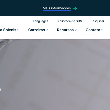
Mais informações
Languages
Biblioteca de SDS
Pesquisar
to Solenis
Carreiras
Recursos
Contato
e