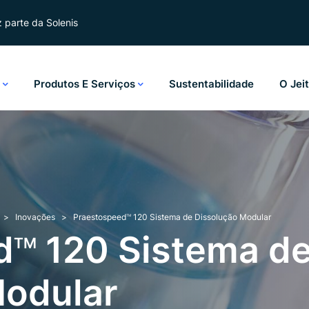
 parte da Solenis
s
Produtos E Serviços
Sustentabilidade
O Jei
Inovações
Praestospeed
120 Sistema de Dissolução Modular
TM
d
120 Sistema d
TM
Modular