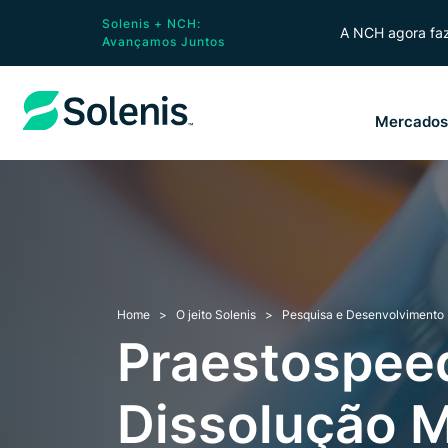
Solenis + NCH:
A NCH agora faz
Avançamos Juntos
Mercado
Home
O jeito Solenis
Pesquisa e Desenvolvimento
Praestospee
Dissolução 