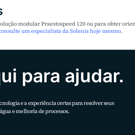
s
solução modular Praestospeed 120 ou para obter orien
consulte um especialista da Solenis hoje mesmo
.
i para ajudar.
ecnologia e a experiência certas para resolver seus
água e melhoria de processos.