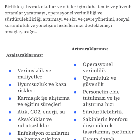
Birlikte çalışarak okullar ve ofisler için daha temiz ve güvenli
ortamlar yaratmayı, operasyonel verimliliği ve
sürdürülebilirliği artırmayı ve sizi ve çevre yönetimi, sosyal
sorumluluk ve yönetişim hedeflerinizi desteklemeyi
amaçlayacağız.
Artıracaklarınız:
Azaltacaklarınız:
Operasyonel
Verimsizlik ve
verimlilik
maliyetler
Uyumluluk ve
Uyumsuzluk ve kaza
güvenlik
riskleri
Personelin elde
Karmaşık işe alıştırma
tutulması ve işe
ve eğitim süreçleri
alıştırma hızı
Atık, CO2, enerji, su
Sürdürülebilirlik
Aksaklıklar ve
Sakinlerin konforu
rahatsızlıklar
düşünülerek
tasarlanmış çözümler
Enfeksiyon oranlarını
ve kayma-takılma
Kanıta dayalı