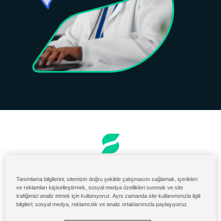
Sipariş ve Faturalama
ABD Malzeme Portalı
Tanımlama bilgilerini; sitemizin doğru şekilde çalışmasını sağlamak, içerikleri
ve reklamları kişiselleştirmek, sosyal medya özellikleri sunmak ve site
Solenis Cloud Girişi
trafiğimizi analiz etmek için kullanıyoruz. Aynı zamanda site kullanımınızla ilgili
bilgileri; sosyal medya, reklamcılık ve analiz ortaklarımızla paylaşıyoruz.
Diversey ServiceNow