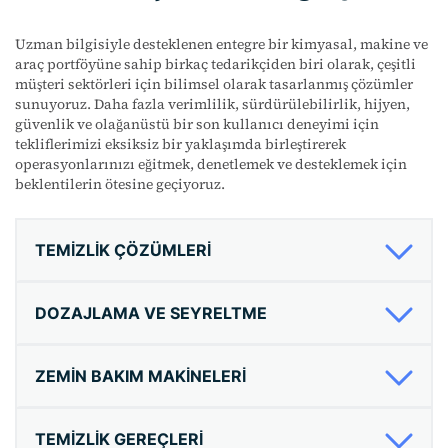
Uzman bilgisiyle
desteklenen
entegre
bir
k
imyasal,
m
akine ve
a
raç portföyüne sahip birkaç tedarikçiden biri olarak, çeşitli
müşteri sektörleri için
bilimsel olarak tasarlanmış
çözümler
sunuyoruz. Daha fazla verimlilik, sürdürülebilirlik, hijyen,
güvenlik ve olağanüstü bir son kullanıcı deneyimi için
tekliflerimizi eksiksiz bir yaklaşımda birleştirerek
operasyonlarınızı eğitmek, denetlemek ve desteklemek için
beklentilerin ötesine geçiyoruz
.
TEMIZLIK ÇÖZÜMLERI
DOZAJLAMA VE SEYRELTME
ZEMIN BAKIM MAKINELERI
TEMIZLIK GEREÇLERI