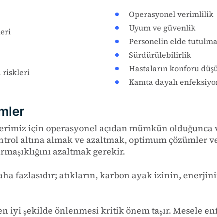
Operasyonel verimlilik
Uyum ve güvenlik
eri
Personelin elde tutulmas
Sürdürülebilirlik
Hastaların konforu düş
riskleri
Kanıta dayalı enfeksiyo
ümler
rimiz için operasyonel açıdan mümkün olduğunca ve
ntrol altına almak ve azaltmak, optimum çözümler ve
armaşıklığını azaltmak gerekir.
aha fazlasıdır; atıkların, karbon ayak izinin, enerjin
n iyi şekilde önlenmesi kritik önem taşır. Mesele e