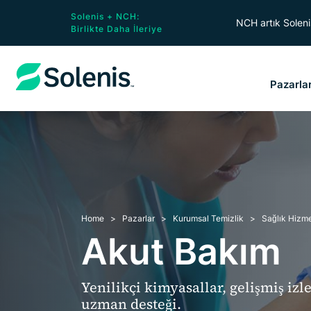
Solenis + NCH:
NCH artık Solenis
Birlikte Daha İleriye
Pazarla
Home
Pazarlar
Kurumsal Temizlik
Sağlık Hizme
Akut Bakım
Yenilikçi kimyasallar, gelişmiş iz
uzman desteği.