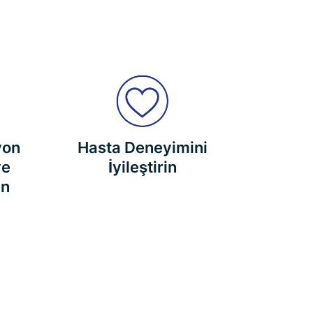
yon
Hasta Deneyimini
ve
İyileştirin
ın