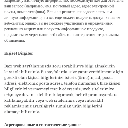
запросим у вас личную информацию, необходимую нам для ответа на
ваш запрос (например, имя, почтовый адрес, адрес электронной
почты, номер телефона). Если вы решите не предоставлять нам
личную информацию, вы все еще можете получить доступ к нашим
веб-сайтам; однако, вы не сможете участвовать в определенных
рекламных акциях или получать информацию о продукте,
предлагаемом через наши веб-сайты или интерактивные рекламные
объявления.
Kişisel Bilgiler
Bazı web sayfalarımızda soru sorabilir ve bilgi almak için
kayıt olabilirsiniz. Bu sayfalarda, size yanıt verebilmemiz için
gerekli olan kişisel bilgilerinizi isteriz (örneğin, ad, posta
adresi, elektronik posta adresi, telefon numarası). Bize kişisel
bilgilerinizi vermemeyi tercih ederseniz, web sitelerimize
erişmeye devam edebilirsiniz; ancak, belirli promosyonlara
katılamayabilir veya web sitelerimiz veya interaktif
reklamlarımız aracılığıyla sunulan ürün bilgilerini
alamayabilirsiniz.
Агрегированные и статистические данные