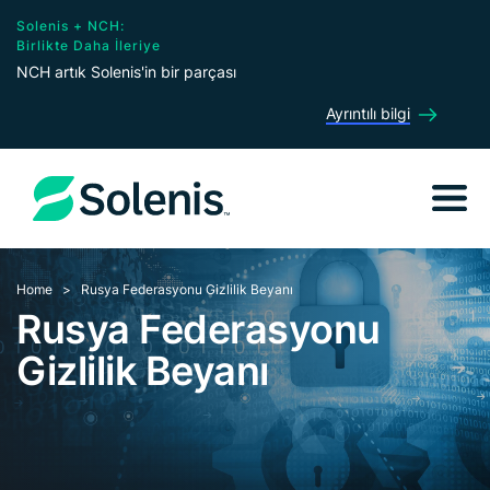
Solenis + NCH:
Birlikte Daha İleriye
NCH artık Solenis'in bir parçası
Ayrıntılı bilgi
Home
Rusya Federasyonu Gizlilik Beyanı
Rusya Federasyonu
Gizlilik Beyanı