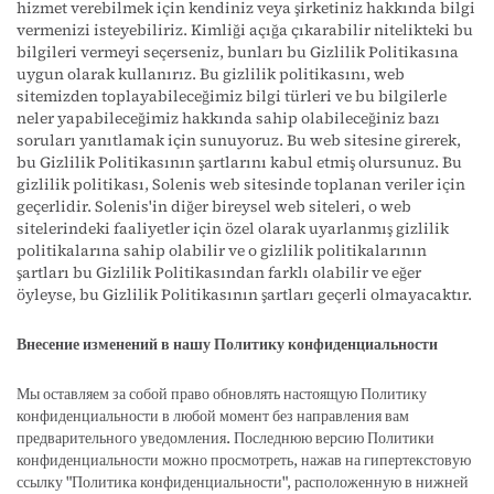
hizmet verebilmek için kendiniz veya şirketiniz hakkında bilgi
vermenizi isteyebiliriz. Kimliği açığa çıkarabilir nitelikteki bu
bilgileri vermeyi seçerseniz, bunları bu Gizlilik Politikasına
uygun olarak kullanırız. Bu gizlilik politikasını, web
sitemizden toplayabileceğimiz bilgi türleri ve bu bilgilerle
neler yapabileceğimiz hakkında sahip olabileceğiniz bazı
soruları yanıtlamak için sunuyoruz. Bu web sitesine girerek,
bu Gizlilik Politikasının şartlarını kabul etmiş olursunuz. Bu
gizlilik politikası, Solenis web sitesinde toplanan veriler için
geçerlidir. Solenis'in diğer bireysel web siteleri, o web
sitelerindeki faaliyetler için özel olarak uyarlanmış gizlilik
politikalarına sahip olabilir ve o gizlilik politikalarının
şartları bu Gizlilik Politikasından farklı olabilir ve eğer
öyleyse, bu Gizlilik Politikasının şartları geçerli olmayacaktır.
Внесение изменений в нашу Политику конфиденциальности
Мы оставляем за собой право обновлять настоящую Политику
конфиденциальности в любой момент без направления вам
предварительного уведомления. Последнюю версию Политики
конфиденциальности можно просмотреть, нажав на гипертекстовую
ссылку "Политика конфиденциальности", расположенную в нижней