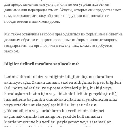
для предоставления нам услуг, и они не могут делиться этими
данными или перепродавать их. Услуги, которые они предоставляют
нам, включают рассылку образцов продукции или контакты с
победителями наших конкурсов.
Мы также оставляем за собой право делиться информацией в ответ на
должным образом санкционированные информационные запросы
государственных органов или в тех случаях, когда это требуется
законом.
Bilgiler üçüncü taraflara satılacak mı?
İzniniz olmadan bize verdiğiniz bilgileri üçüncü taraflara
satmayacağız. Zaman zaman, sizden aldığımız kişisel bilgileri
(ad, posta adresleri ve e-posta adresleri gibi), bu kişi veya
kuruluşların bizim için veya bizimle birlikte gerçekleştirdiği
hizmetlerle bağlantılı olarak satıcılarımız, yüklenicilerimiz
veya ortaklarımızla paylaşabiliriz. Bu satıcıların,
yüklenicilerin veya ortakların bu verileri bize hizmet
sağlamak dışında herhangi bir şekilde kullanmaları
kısıtlanmıştır ve bu verileri paylaşamaz veya satamazlar.