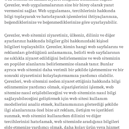
Çerezler, web uygulamalarının size bir birey olarak yanıt
vermesini sağlar. Web uygulaması, tercihleriniz hakkında
bilgi toplayarak ve hatırlayarak işlemlerini ihtiyaçlarınıza,
beğendiklerinize ve beğenmediklerinize göre uyarlayabilir.
Çerezler, web sitemizi ziyaretiniz, ülkeniz, diliniz ve diğer
ayarlarınız hakkında bilgiler gibi hakkınızdaki kişisel
bilgileri toplayabilir. Çerezler, kimin hangi web sayfalarını ve
reklamları gördüğünü anlamamıza, belirli web sayfalarının
ne sıklıkla ziyaret edildiğini belirlememize ve web sitemizin
en popüler alanlarını belirlememize olanak tanır. Bunlar
ayrıca web sitemizi daha verimli bir şekilde işletmemize ve bir
sonraki ziyaretinizi kolaylaştırmamıza yardımcı olabilir.
Çerezleri, web sitemizi neden ziyaret ettiğiniz hakkında bilgi
edinmemize yardımcı olmak, siparişlerinizi işlemek, web
sitemize nasıl erişilebileceğini ve web sitemizin nasıl bilgi
sağlayabileceğini geliştirmek için web sitesi kullanım
modellerini analiz etmek, kullanımınızın gösterdiği şekilde
ilgi alanlarınıza özel bize ait reklam, iletişim ve içerikleri
sunmak, web sitemizi kullanırken dilinizi ve diğer
tercihlerinizi hatırlamak, web sitemizde aradığınız bilgileri
elde etmenize yardımcı olmak, daha kolay ürün veya hizmet