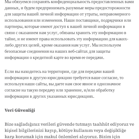
Мы обязуемся сохранять конфиденциальность предоставленных вами
данных, и будем предпринимать разумные меры предосторожности
для защиты вашей личной информации от утраты, неправомерного
использования или изменения. Наши поставщики, подрядчики или
партнеры, которые имеют доступ к вашей личной информации в
связи с оказанием нам услуг, обязаны хранить эту информацию в
тайне, и не имеют права использовать эту информацию для каких-
либо других целей, кроме оказания нам услуг. Мы используем
безопасные соединения на наших веб-сайтах для защиты
информации о кредитной карте во время ее передачи.
Если вы находитесь на территории, где для передачи вашей
информации в другую юрисдикцию требуется ваше согласие, то
используя наши сайты, вы даете нам свое явное и однозначное
согласие на такую передачу или хранение, и/или обработку
информации в других указанных юрисдикциях.
Veri Güvenliği
Bize sağladığınız verileri güvende tutmayı taahhüt ediyoruz ve
kişisel bilgilerinizi kayıp, kötüye kullanım veya değişikliğe
karşı korumak için makul önlemleri alıyoruz. Bizim için