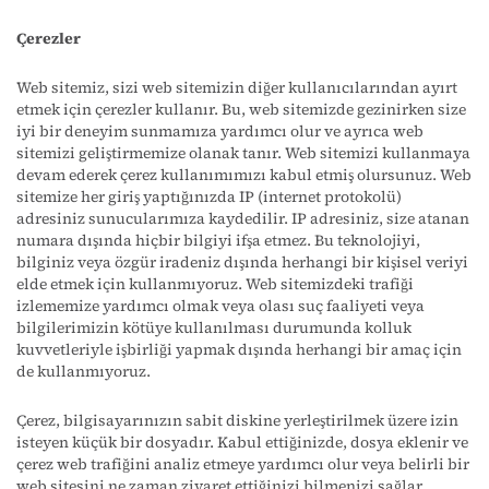
Çerezler
Web sitemiz, sizi web sitemizin diğer kullanıcılarından ayırt
etmek için çerezler kullanır. Bu, web sitemizde gezinirken size
iyi bir deneyim sunmamıza yardımcı olur ve ayrıca web
sitemizi geliştirmemize olanak tanır. Web sitemizi kullanmaya
devam ederek çerez kullanımımızı kabul etmiş olursunuz. Web
sitemize her giriş yaptığınızda IP (internet protokolü)
adresiniz sunucularımıza kaydedilir. IP adresiniz, size atanan
numara dışında hiçbir bilgiyi ifşa etmez. Bu teknolojiyi,
bilginiz veya özgür iradeniz dışında herhangi bir kişisel veriyi
elde etmek için kullanmıyoruz. Web sitemizdeki trafiği
izlememize yardımcı olmak veya olası suç faaliyeti veya
bilgilerimizin kötüye kullanılması durumunda kolluk
kuvvetleriyle işbirliği yapmak dışında herhangi bir amaç için
de kullanmıyoruz.
Çerez, bilgisayarınızın sabit diskine yerleştirilmek üzere izin
isteyen küçük bir dosyadır. Kabul ettiğinizde, dosya eklenir ve
çerez web trafiğini analiz etmeye yardımcı olur veya belirli bir
web sitesini ne zaman ziyaret ettiğinizi bilmenizi sağlar.