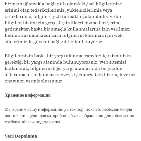
hizmet sağlamakla bağlantılı olarak kişisel bilgilerinize
erişimi olan tedarikçilerimiz, yüklenicilerimiz veya
ortaklarımız, bilgileri gizli tutmakla yükümlüdür ve bu
bilgileri bizim için gerçekleştirdikleri hizmetleri yerine
getirmekten başka bir amaçla kullanmalarına izin verilmez.
İletim sırasında kredi kartı bilgilerini korumak için web
sitelerimizde güvenli bağlantılar kullanıyoruz.
Bilgilerinizin başka bir yargı alanına transferi için izninizin
gerektiği bir yargı alanında bulunuyorsanız, web sitemizi
kullanarak, bilgilerin diğer yargı alanlarında bu şekilde
aktarılması, saklanması ve/veya işlenmesi için bize açık ve net
onayınızı vermiş olursunuz.
Хранение информации
Мы храним вашу информацию до тех пор, пока это необходимо для
достижения цели, для которой она была собрана или для соблюдения
требований законодательства.
Veri Depolama