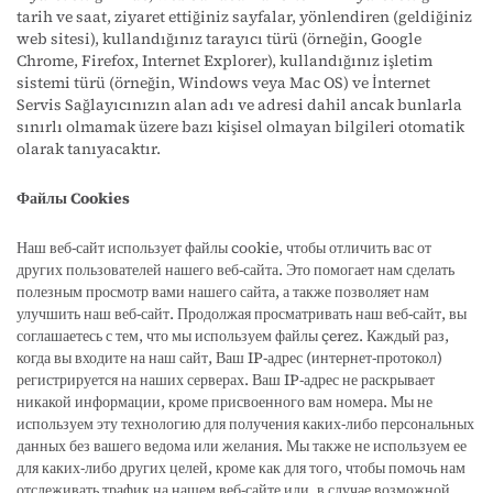
tarih ve saat, ziyaret ettiğiniz sayfalar, yönlendiren (geldiğiniz
web sitesi), kullandığınız tarayıcı türü (örneğin, Google
Chrome, Firefox, Internet Explorer), kullandığınız işletim
sistemi türü (örneğin, Windows veya Mac OS) ve İnternet
Servis Sağlayıcınızın alan adı ve adresi dahil ancak bunlarla
sınırlı olmamak üzere bazı kişisel olmayan bilgileri otomatik
olarak tanıyacaktır.
Файлы Cookies
Наш веб-сайт использует файлы cookie, чтобы отличить вас от
других пользователей нашего веб-сайта. Это помогает нам сделать
полезным просмотр вами нашего сайта, а также позволяет нам
улучшить наш веб-сайт. Продолжая просматривать наш веб-сайт, вы
соглашаетесь с тем, что мы используем файлы çerez. Каждый раз,
когда вы входите на наш сайт, Ваш IP-адрес (интернет-протокол)
регистрируется на наших серверах. Ваш IP-адрес не раскрывает
никакой информации, кроме присвоенного вам номера. Мы не
используем эту технологию для получения каких-либо персональных
данных без вашего ведома или желания. Мы также не используем ее
для каких-либо других целей, кроме как для того, чтобы помочь нам
отслеживать трафик на нашем веб-сайте или, в случае возможной