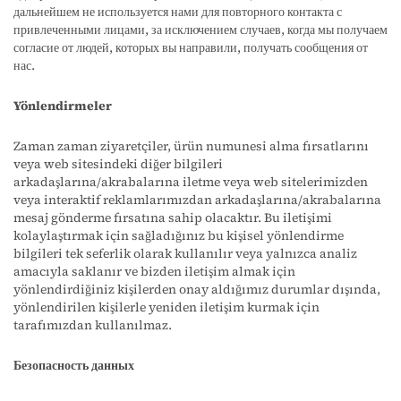
дальнейшем не используется нами для повторного контакта с
привлеченными лицами, за исключением случаев, когда мы получаем
согласие от людей, которых вы направили, получать сообщения от
нас.
Yönlendirmeler
Zaman zaman ziyaretçiler, ürün numunesi alma fırsatlarını
veya web sitesindeki diğer bilgileri
arkadaşlarına/akrabalarına iletme veya web sitelerimizden
veya interaktif reklamlarımızdan arkadaşlarına/akrabalarına
mesaj gönderme fırsatına sahip olacaktır. Bu iletişimi
kolaylaştırmak için sağladığınız bu kişisel yönlendirme
bilgileri tek seferlik olarak kullanılır veya yalnızca analiz
amacıyla saklanır ve bizden iletişim almak için
yönlendirdiğiniz kişilerden onay aldığımız durumlar dışında,
yönlendirilen kişilerle yeniden iletişim kurmak için
tarafımızdan kullanılmaz.
Безопасность данных