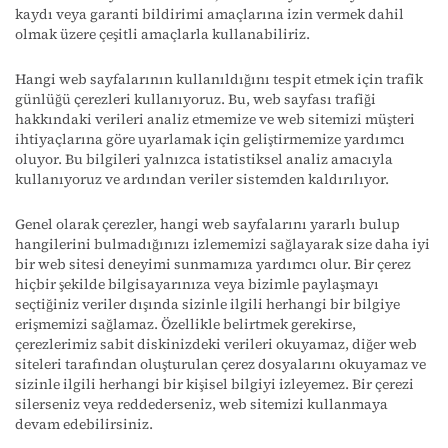
kaydı veya garanti bildirimi amaçlarına izin vermek dahil
olmak üzere çeşitli amaçlarla kullanabiliriz.
Hangi web sayfalarının kullanıldığını tespit etmek için trafik
günlüğü çerezleri kullanıyoruz. Bu, web sayfası trafiği
hakkındaki verileri analiz etmemize ve web sitemizi müşteri
ihtiyaçlarına göre uyarlamak için geliştirmemize yardımcı
oluyor. Bu bilgileri yalnızca istatistiksel analiz amacıyla
kullanıyoruz ve ardından veriler sistemden kaldırılıyor.
Genel olarak çerezler, hangi web sayfalarını yararlı bulup
hangilerini bulmadığınızı izlememizi sağlayarak size daha iyi
bir web sitesi deneyimi sunmamıza yardımcı olur. Bir çerez
hiçbir şekilde bilgisayarınıza veya bizimle paylaşmayı
seçtiğiniz veriler dışında sizinle ilgili herhangi bir bilgiye
erişmemizi sağlamaz. Özellikle belirtmek gerekirse,
çerezlerimiz sabit diskinizdeki verileri okuyamaz, diğer web
siteleri tarafından oluşturulan çerez dosyalarını okuyamaz ve
sizinle ilgili herhangi bir kişisel bilgiyi izleyemez. Bir çerezi
silerseniz veya reddederseniz, web sitemizi kullanmaya
devam edebilirsiniz.