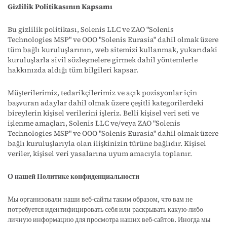
Gizlilik Politikasının Kapsamı
Bu gizlilik politikası, Solenis LLC ve ZAO "Solenis
Technologies MSP" ve OOO "Solenis Eurasia" dahil olmak üzere
tüm bağlı kuruluşlarının, web sitemizi kullanmak, yukarıdaki
kuruluşlarla sivil sözleşmelere girmek dahil yöntemlerle
hakkınızda aldığı tüm bilgileri kapsar.
Müşterilerimiz, tedarikçilerimiz ve açık pozisyonlar için
başvuran adaylar dahil olmak üzere çeşitli kategorilerdeki
bireylerin kişisel verilerini işleriz. Belli kişisel veri seti ve
işlenme amaçları, Solenis LLC ve/veya ZAO "Solenis
Technologies MSP" ve OOO "Solenis Eurasia" dahil olmak üzere
bağlı kuruluşlarıyla olan ilişkinizin türüne bağlıdır. Kişisel
veriler, kişisel veri yasalarına uyum amacıyla toplanır.
О нашей Политике конфиденциальности
Мы организовали наши веб-сайты таким образом, что вам не
потребуется идентифицировать себя или раскрывать какую-либо
личную информацию для просмотра наших веб-сайтов. Иногда мы