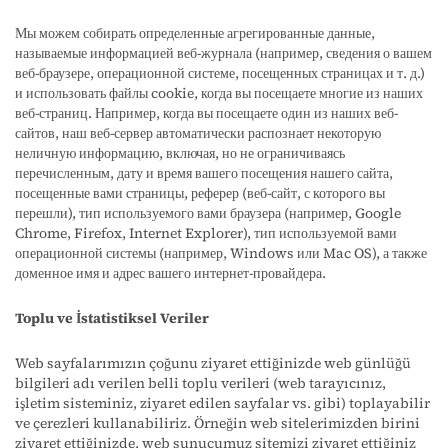
Мы можем собирать определенные агрегированные данные,
называемые информацией веб-журнала (например, сведения о вашем
веб-браузере, операционной системе, посещенных страницах и т. д.)
и использовать файлы cookie, когда вы посещаете многие из наших
веб-страниц. Например, когда вы посещаете один из наших веб-
сайтов, наш веб-сервер автоматически распознает некоторую
неличную информацию, включая, но не ограничиваясь
перечисленным, дату и время вашего посещения нашего сайта,
посещенные вами страницы, реферер (веб-сайт, с которого вы
перешли), тип используемого вами браузера (например, Google
Chrome, Firefox, Internet Explorer), тип используемой вами
операционной системы (например, Windows или Mac OS), а также
доменное имя и адрес вашего интернет-провайдера.
Toplu ve İstatistiksel Veriler
Web sayfalarımızın çoğunu ziyaret ettiğinizde web günlüğü
bilgileri adı verilen belli toplu verileri (web tarayıcınız,
işletim sisteminiz, ziyaret edilen sayfalar vs. gibi) toplayabilir
ve çerezleri kullanabiliriz. Örneğin web sitelerimizden birini
ziyaret ettiğinizde, web sunucumuz sitemizi ziyaret ettiğiniz