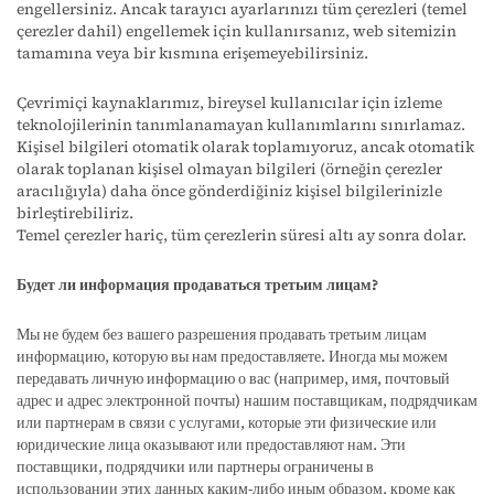
engellersiniz. Ancak tarayıcı ayarlarınızı tüm çerezleri (temel
çerezler dahil) engellemek için kullanırsanız, web sitemizin
tamamına veya bir kısmına erişemeyebilirsiniz.
Çevrimiçi kaynaklarımız, bireysel kullanıcılar için izleme
teknolojilerinin tanımlanamayan kullanımlarını sınırlamaz.
Kişisel bilgileri otomatik olarak toplamıyoruz, ancak otomatik
olarak toplanan kişisel olmayan bilgileri (örneğin çerezler
aracılığıyla) daha önce gönderdiğiniz kişisel bilgilerinizle
birleştirebiliriz.
Temel çerezler hariç, tüm çerezlerin süresi altı ay sonra dolar.
Будет ли информация продаваться третьим лицам?
Мы не будем без вашего разрешения продавать третьим лицам
информацию, которую вы нам предоставляете. Иногда мы можем
передавать личную информацию о вас (например, имя, почтовый
адрес и адрес электронной почты) нашим поставщикам, подрядчикам
или партнерам в связи с услугами, которые эти физические или
юридические лица оказывают или предоставляют нам. Эти
поставщики, подрядчики или партнеры ограничены в
использовании этих данных каким-либо иным образом, кроме как