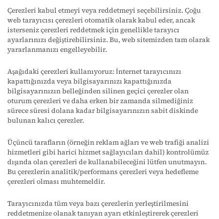
Çerezleri kabul etmeyi veya reddetmeyi seçebilirsiniz. Çoğu
web tarayıcısı çerezleri otomatik olarak kabul eder, ancak
isterseniz çerezleri reddetmek için genellikle tarayıcı
ayarlarınızı değiştirebilirsiniz. Bu, web sitemizden tam olarak
yararlanmanızı engelleyebilir.
Aşağıdaki çerezleri kullanıyoruz: İnternet tarayıcınızı
kapattığınızda veya bilgisayarınızı kapattığınızda
bilgisayarınızın belleğinden silinen geçici çerezler olan
oturum çerezleri ve daha erken bir zamanda silmediğiniz
sürece süresi dolana kadar bilgisayarınızın sabit diskinde
bulunan kalıcı çerezler.
Üçüncü tarafların (örneğin reklam ağları ve web trafiği analizi
hizmetleri gibi harici hizmet sağlayıcıları dahil) kontrolümüz
dışında olan çerezleri de kullanabileceğini lütfen unutmayın.
Bu çerezlerin analitik/performans çerezleri veya hedefleme
çerezleri olması muhtemeldir.
Tarayıcınızda tüm veya bazı çerezlerin yerleştirilmesini
reddetmenize olanak tanıyan ayarı etkinleştirerek çerezleri