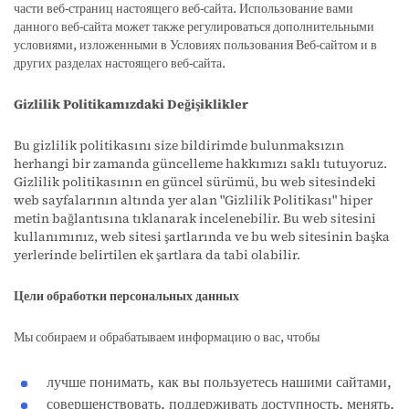
части веб-страниц настоящего веб-сайта. Использование вами
данного веб-сайта может также регулироваться дополнительными
условиями, изложенными в Условиях пользования Веб-сайтом и в
других разделах настоящего веб-сайта.
Gizlilik Politikamızdaki Değişiklikler
Bu gizlilik politikasını size bildirimde bulunmaksızın
herhangi bir zamanda güncelleme hakkımızı saklı tutuyoruz.
Gizlilik politikasının en güncel sürümü, bu web sitesindeki
web sayfalarının altında yer alan "Gizlilik Politikası" hiper
metin bağlantısına tıklanarak incelenebilir. Bu web sitesini
kullanımınız, web sitesi şartlarında ve bu web sitesinin başka
yerlerinde belirtilen ek şartlara da tabi olabilir.
Цели обработки персональных данных
Мы собираем и обрабатываем информацию о вас, чтобы
лучше понимать, как вы пользуетесь нашими сайтами,
совершенствовать, поддерживать доступность, менять,