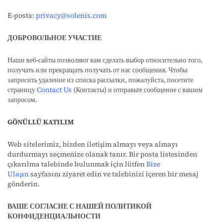
E-posta:
privacy@solenis.com
ДОБРОВОЛЬНОЕ УЧАСТИЕ
Наши веб-сайты позволяют вам сделать выбор относительно того,
получать или прекращать получать от нас сообщения. Чтобы
запросить удаление из списка рассылки, пожалуйста, посетите
страницу
Contact Us
(Контакты) и отправьте сообщение с вашим
запросом.
GÖNÜLLÜ KATILIM
Web sitelerimiz, bizden iletişim almayı veya almayı
durdurmayı seçmenize olanak tanır. Bir posta listesinden
çıkarılma talebinde bulunmak için lütfen
Bize
Ulaşın
sayfasını ziyaret edin ve talebinizi içeren bir mesaj
gönderin.
ВАШЕ СОГЛАСИЕ С НАШЕЙ ПОЛИТИКОЙ
КОНФИДЕНЦИАЛЬНОСТИ