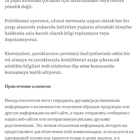
18 yaşın altındaki çocuklar için tasarlanmadı veya onlara
yönelik değil.
Politikamız uyarınca, ulusal mevzuata uygun olarak her bir
yargı alanında yukarıda belirtilen yaşların altındaki bireyler
hakkında asla kasıtlı olarak bilgi toplamıyor veya
depolamıyoruz.
Ebeveynleri, çocuklarının çevrimiçi faaliyetlerinde etkin bir
rol almaya ve çocuklarıyla kimliklerini açığa çıkaracak
nitelikte bilgileri web sitelerine ifşa etme konusunda
konuşmaya teşvik ediyoruz.
Привлечение клиентов
Иногда посетители могут передавать друзьям/родственникам
информацию о возможностях получения образцов продукции или
другую информацию на веб-сайте, а также отправлять сообщения с
наших веб-сайтов или интерактивную рекламу друзьям/
родственникам. Эта личная отсылочная информация, которую вы
предоставляете для облегчения этой коммуникации, используется на
одноразовой основе или хранится только в целях анализа, и в