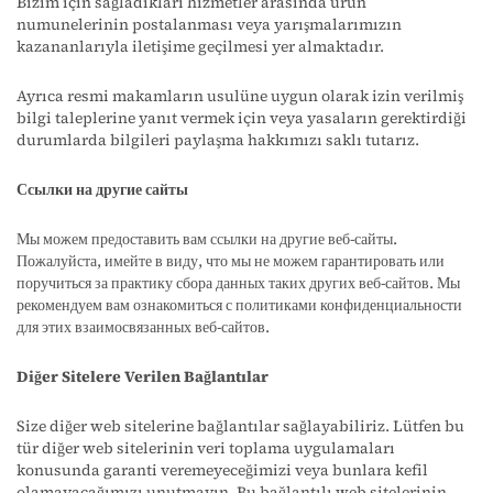
Bizim için sağladıkları hizmetler arasında ürün
numunelerinin postalanması veya yarışmalarımızın
kazananlarıyla iletişime geçilmesi yer almaktadır.
Ayrıca resmi makamların usulüne uygun olarak izin verilmiş
bilgi taleplerine yanıt vermek için veya yasaların gerektirdiği
durumlarda bilgileri paylaşma hakkımızı saklı tutarız.
Ссылки на другие сайты
Мы можем предоставить вам ссылки на другие веб-сайты.
Пожалуйста, имейте в виду, что мы не можем гарантировать или
поручиться за практику сбора данных таких других веб-сайтов. Мы
рекомендуем вам ознакомиться с политиками конфиденциальности
для этих взаимосвязанных веб-сайтов.
Diğer Sitelere Verilen Bağlantılar
Size diğer web sitelerine bağlantılar sağlayabiliriz. Lütfen bu
tür diğer web sitelerinin veri toplama uygulamaları
konusunda garanti veremeyeceğimizi veya bunlara kefil
olamayacağımızı unutmayın. Bu bağlantılı web sitelerinin