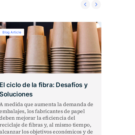
Blog Article
Blog Articl
El ciclo de la fibra: Desafíos y
Los em
Soluciones
moldea
mejor 
A medida que aumenta la demanda de
embalajes, los fabricantes de papel
El embal
deben mejorar la eficiencia del
PFAS, de
reciclaje de fibras y, al mismo tiempo,
ha sido 
alcanzar los objetivos económicos y de
de TIME