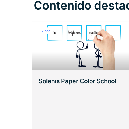
Contenido desta
Video
Solenis Paper Color School
rrido