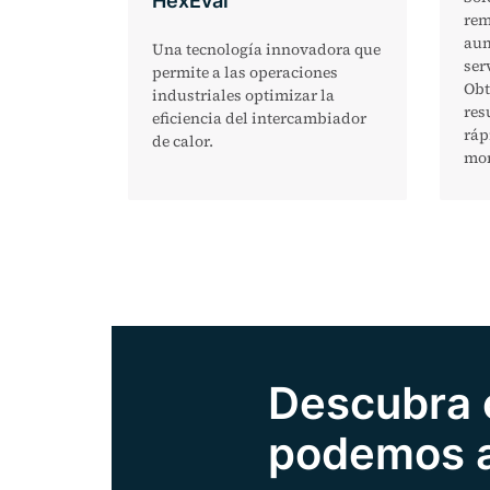
HexEval
rem
aum
Una tecnología innovadora que
ser
permite a las operaciones
Obt
industriales optimizar la
res
eficiencia del intercambiador
ráp
de calor.
mom
Descubra
podemos a