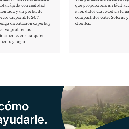
ota rápida con realidad
que proporciona un fácil ac
entada y un portal de
a los datos clave del sistem
vicio disponible 24/7.
compartidos entre Solenis y
enga orientación experta y
clientes.
uelva problemas
idamente, en cualquier
ento y lugar.
 cómo
yudarle.