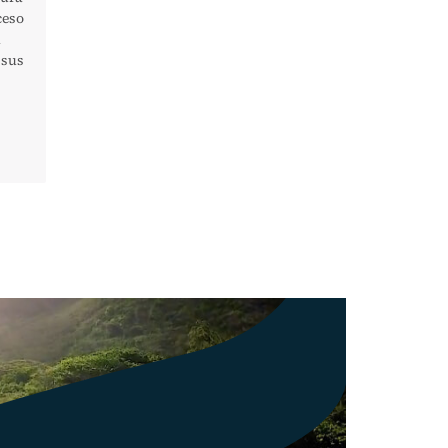
ceso
a
 sus