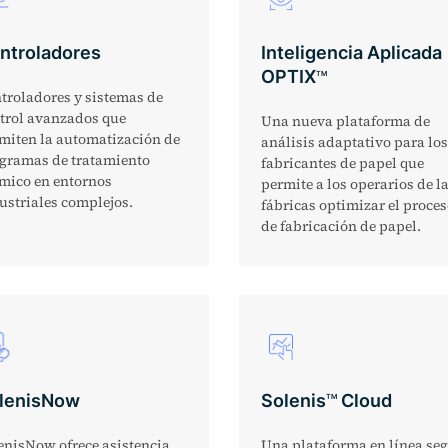
ntroladores
Inteligencia Aplicada
OPTIX
TM
troladores y sistemas de
trol avanzados que
Una nueva plataforma de
miten la automatización de
análisis adaptativo para los
gramas de tratamiento
fabricantes de papel que
mico en entornos
permite a los operarios de l
ustriales complejos.
fábricas optimizar el proce
de fabricación de papel.
lenisNow
Solenis
Cloud
TM
enisNow ofrece asistencia
Una plataforma en línea se