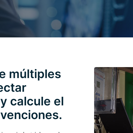
 múltiples
ectar
y calcule el
rvenciones.