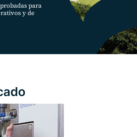
 probadas para
rativos y de
cado