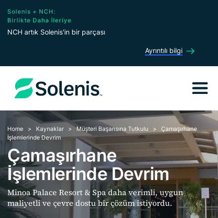
Solenis + NCH:
Birlikte Daha İleriye
NCH artık Solenis'in bir parçası
Ayrıntılı bilgi
Home
Kaynaklar
Müşteri Başarısına Tutkulu
Çamaşırhane
İşlemlerinde Devrim
Çamaşırhane
İşlemlerinde Devrim
Minoa Palace Resort & Spa daha verimli, uygun
maliyetli ve çevre dostu bir çözüm istiyordu.