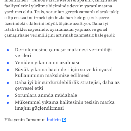
IntelliLinen
, Minoa Palace Resort & Spa'nın çamaşırhane
faaliyetlerini yürütme biçiminde devrim yaratılmasına
yardımcı oldu. Tesis, sorunları gerçek zamanlı olarak takip
edip en aza indirmek için hızla harekete geçerek çevre
üzerindeki etkilerini büyük ölçüde azaltıyor. Daha iyi
istatistikler sayesinde, ayarlamalar yapmak ve genel
çamaşırhane verimliliğini artırmak zahmetsiz hale geldi:
Derinlemesine çamaşır makinesi verimliliği
verileri
Yeniden yıkamanın azalması
Büyük yıkama hacimleri için su ve kimyasal
kullanımının maksimize edilmesi
Daha iyi bir sürdürülebilirlik stratejisi, daha az
çevresel etki
Sorunlara anında müdahale
Mükemmel yıkama kalitesinin tesisin marka
imajını güçlendirmesi
Hikayenin Tamamını
İndirin