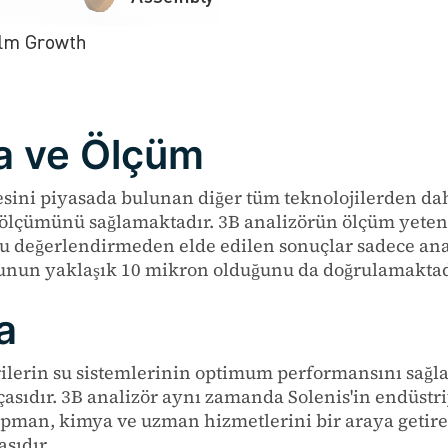
a ve Ölçüm
ini piyasada bulunan diğer tüm teknolojilerden daha
lçümünü sağlamaktadır. 3B analizörün ölçüm yetene
Bu değerlendirmeden elde edilen sonuçlar sadece anal
unun yaklaşık 10 mikron olduğunu da doğrulamaktad
a
rilerin su sistemlerinin optimum performansını sağl
çasıdır. 3B analizör aynı zamanda Solenis'in endüstri
kipman, kimya ve uzman hizmetlerini bir araya getir
sıdır.