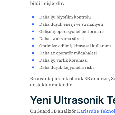
bildirmişlerdir:
Daha iyi biyofilm kontrolü
Daha düşük enerji ve su maliyeti
Gelişmiş operasyonel performans
Daha az aksama süresi
Optimize edilmiş kimyasal kullanımı
Daha az operatör müdahalesi
Daha iyi varlık koruması
Daha düşük Lejyonella riski
Bu avantajlara ek olarak 3B analizör, 
desteklenmektedir.
Yeni Ultrasonik T
OnGuard 3B analizör
Karlsruhe Teknol