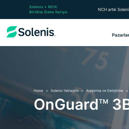
Solenis + NCH:
NCH artık Solenis
Birlikte Daha İleriye
Pazarla
Home
Solenis Yaklaşımı
Araştırma ve Geliştirme
OnGuard
3B
TM