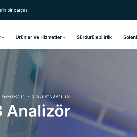
'in bir parçası
r
Ürünler Ve Hizmetler
Sürdürülebilirlik
Solen
İnovasyonlar
OnGuard
3B Analizör
TM
 Analizör