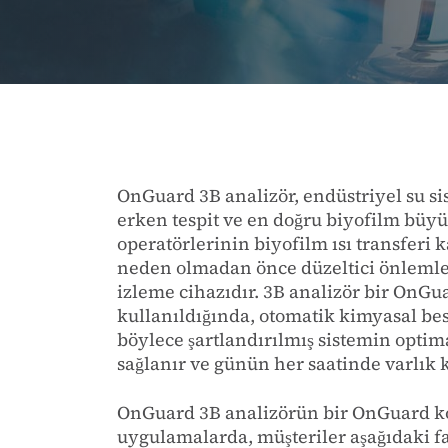
OnGuard 3B analizör, endüstriyel su 
erken tespit ve en doğru biyofilm büy
operatörlerinin biyofilm ısı transfer
neden olmadan önce düzeltici önlemle
izleme cihazıdır. 3B analizör bir OnGua
kullanıldığında, otomatik kimyasal be
böylece şartlandırılmış sistemin opti
sağlanır ve günün her saatinde varlık 
OnGuard 3B analizörün bir OnGuard kont
uygulamalarda, müşteriler aşağıdaki fa