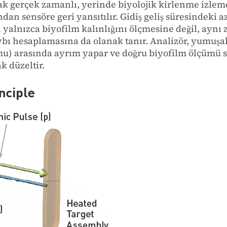
ak gerçek zamanlı, yerinde biyolojik kirlenme izlemes
dan sensöre geri yansıtılır. Gidiş geliş süresindeki a
 yalnızca biyofilm kalınlığını ölçmesine değil, ayn
aybı hesaplamasına da olanak tanır. Analizör, yumuşak
umu) arasında ayrım yapar ve doğru biyofilm ölçümü sa
k düzeltir.