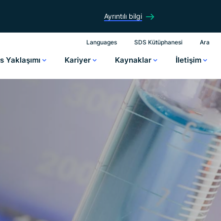
Ayrıntılı bilgi
Languages
SDS Kütüphanesi
Ara
is Yaklaşımı
Kariyer
Kaynaklar
İletişim