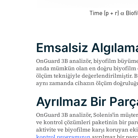
Emsalsiz Algılam
OnGuard 3B analizör, biyofilm büyümes
anda mümkün olan en doğru biyofilm ö
ölçüm tekniğiyle değerlendirilmiştir. 
aynı zamanda cihazın ölçüm doğruluğ
Ayrılmaz Bir Parç
OnGuard 3B analizör, Solenis'in müşte
ve kontrol çözümleri paketinin bir par
aktivite ve biyofilme karşı koruyan e
kontrol programının
ayrılmaz bir parça