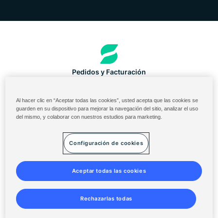
Pedidos y Facturación
Portal de ingredientes de EE. UU.
Al hacer clic en “Aceptar todas las cookies”, usted acepta que las cookies se
Inicio de sesión en la nube de Solenis
guarden en su dispositivo para mejorar la navegación del sitio, analizar el uso
del mismo, y colaborar con nuestros estudios para marketing.
Diversey ServiceNow
Términos y condiciones
Configuración de cookies
Declaración de Privacidad
Mapa del sitio
Aceptar todas las cookies
Rechazarlas todas
©
2014-2026 Solenis